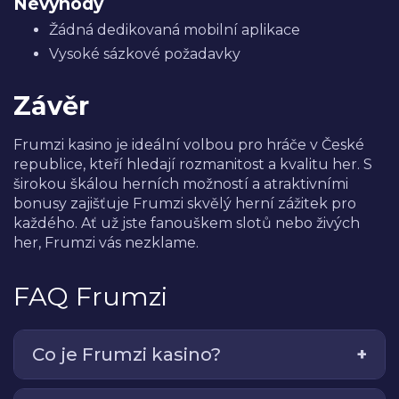
Nevýhody
Žádná dedikovaná mobilní aplikace
Vysoké sázkové požadavky
Závěr
Frumzi kasino je ideální volbou pro hráče v České
republice, kteří hledají rozmanitost a kvalitu her. S
širokou škálou herních možností a atraktivními
bonusy zajišťuje Frumzi skvělý herní zážitek pro
každého. Ať už jste fanouškem slotů nebo živých
her, Frumzi vás nezklame.
FAQ Frumzi
Co je Frumzi kasino?
Frumzi kasino je online kasino s širokou